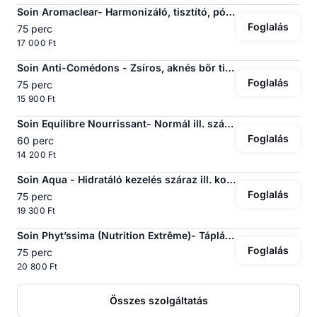
Soin Aromaclear- Harmonizáló, tisztító, pórusösszehúzó, mattító kezelés aknés, szeborreás bőrre
Foglalás
75 perc
17 000 Ft
Soin Anti-Comédons - Zsíros, aknés bőr tisztító, harmonizáló kezelése
Foglalás
75 perc
15 900 Ft
Soin Equilibre Nourrissant- Normál ill. száraz bőr tápláló és védő kezelése
Foglalás
60 perc
14 200 Ft
Soin Aqua - Hidratáló kezelés száraz ill. kombinált bőrre
Foglalás
75 perc
19 300 Ft
Soin Phyt’ssima (Nutrition Extrême)- Tápláló kezelés extra száraz, érzékeny bőrre
Foglalás
75 perc
20 800 Ft
Összes szolgáltatás