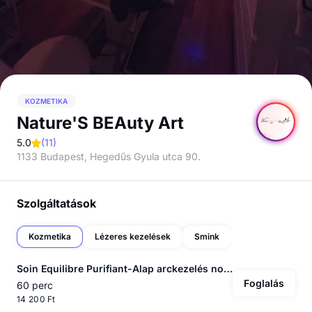
KOZMETIKA
Nature'S BEAuty Art
5.0
(
11
)
1133 Budapest, Hegedűs Gyula utca 90.
Szolgáltatások
Kozmetika
Lézeres kezelések
Smink
Soin Equilibre Purifiant-Alap arckezelés normál és zsíros bőrre
Foglalás
60 perc
14 200 Ft