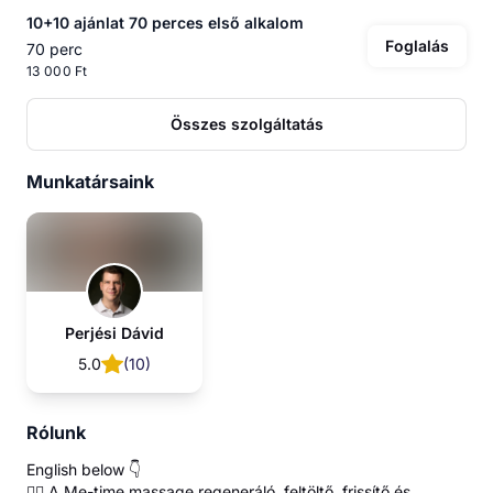
10+10 ajánlat 70 perces első alkalom
Foglalás
70 perc
13 000 Ft
Összes szolgáltatás
Munkatársaink
Perjési Dávid
5.0
(
10
)
Rólunk
English below 👇
💆‍♂️ A Me-time massage regeneráló, feltöltő, frissítő és