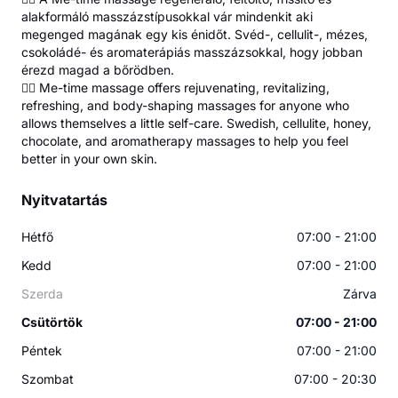
alakformáló masszázstípusokkal vár mindenkit aki
megenged magának egy kis énidőt. Svéd-, cellulit-, mézes,
csokoládé- és aromaterápiás masszázsokkal, hogy jobban
érezd magad a bőrödben.
💆‍♂️ Me-time massage offers rejuvenating, revitalizing,
refreshing, and body-shaping massages for anyone who
allows themselves a little self-care. Swedish, cellulite, honey,
chocolate, and aromatherapy massages to help you feel
better in your own skin.
Nyitvatartás
Hétfő
07:00 - 21:00
Kedd
07:00 - 21:00
Szerda
Zárva
Csütörtök
07:00 - 21:00
Péntek
07:00 - 21:00
Szombat
07:00 - 20:30