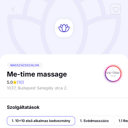
MASSZÁZSSZALON
Me-time massage
5.0
(
10
)
1037, Budapest Seregély utca 2.
Szolgáltatások
1. 10+10 első alkalmas kedvezmény
1. Svédmasszázs
1.1 R