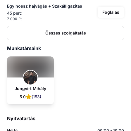
Egy hossz hajvágás + Szakálligazítás
Foglalás
45 perc
7 000 Ft
Összes szolgáltatás
Munkatársaink
Jungvirt Mihály
5.0
(
153
)
Nyitvatartás
Hétfő
09:00 - 19:00