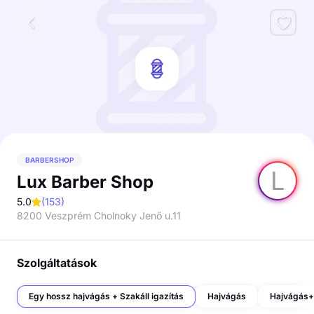
BARBERSHOP
L
Lux Barber Shop
5.0
(
153
)
8200 Veszprém Cholnoky Jenő u.11
Szolgáltatások
Egy hossz hajvágás + Szakáll igazítás
Hajvágás
Hajvágás+ 