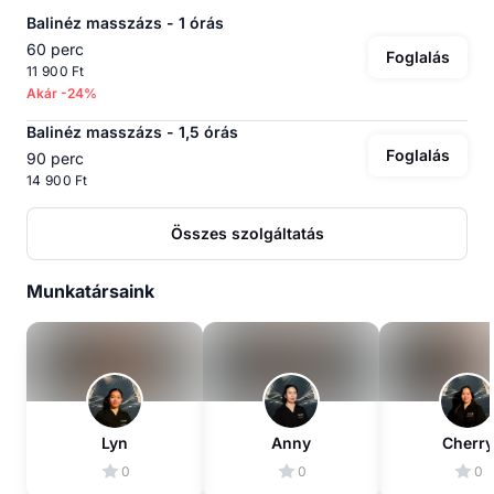
Balinéz masszázs - 1 órás
60 perc
Foglalás
11 900 Ft
Akár -24%
Balinéz masszázs - 1,5 órás
Foglalás
90 perc
14 900 Ft
Összes szolgáltatás
Munkatársaink
Lyn
Anny
Cherry
0
0
0