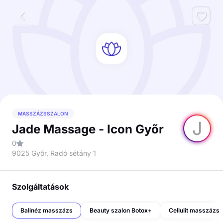
MASSZÁZSSZALON
J
Jade Massage - Icon Győr
0
9025 Győr, Radó sétány 1
Szolgáltatások
Balinéz masszázs
Beauty szalon Botox+
Cellulit masszázs