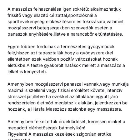
A masszázs felhasználása igen sokrétű: alkalmazhatjuk
frissítő vagy ellazító célzattal,sportolóknál a
sporttevékenység előkészítésére és fokozására,valamint
mozgásszervi betegségekben szenvedők esetén a
panaszok enyhítésére,illetve a narancsbőr eltüntetésére.
Egyre többen fordulnak a természetes gyógymódok
felé,hiszen azt tapasztalják,hogy a gyógyszerekkel
ellentétben ezek valóban pozitív változásokat hoznak
életükbe.A testre gyakorolt hatások mellett a masszázs a
lelket is kényezteti.
Amennyiben mozgásszervi panaszai vannak,vagy munkája
maximális szellemi vagy fizikai erőnlétet követel,intenzív
stresszel jár,illetve ha ezekkel az általában együtt járó
rendszertelen életmód meglátszik alakján, jelentkezzen be
hozzánk, a Hársfa Masszázs szalonba egy masszázsra.
Amennyiben felkeltettük érdeklődését, keressen minket a
megadott elérhetőségek bármelyikén!
Figyelem! A masszázs kezelések szigorúan erotika