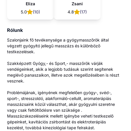
Eliza
Zsani
5.0
(
10
)
4.8
(
17
)
Rólunk
Szalonjaink fő tevékenysége a gyógymasszőrök által
végzett gyógyító jellegű masszázs és különböző
testkezelések.
Szakképzett Gyógy,- és Sport,- masszőrök várják
vendégeinket, akik a legjobb tudásuk szerint segítenek
meglévő panaszaikon, illetve azok megelőzésében is részt
vesznek.
Problémájának, igényének megfelelően gyógy-, svéd-,
sport-, stresszoldó, alakformáló-cellulit, aromaterápiás
masszázsaink közül választhat, akár gyógyulni szeretne
vagy csak feltöltődésre van szüksége .
Masszázskezeléseink mellett igénybe veheti testkezelő
gépeinket, kavitációs zsírbontást és elektroterápiás
kezelést, továbbá kineziológiai tape felrakást.