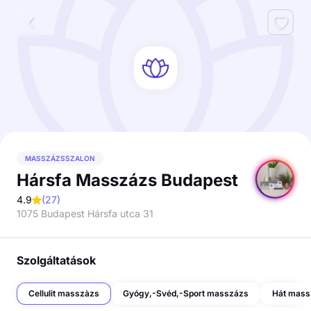
MASSZÁZSSZALON
Hársfa Masszázs Budapest
4.9
(
27
)
1075 Budapest Hársfa utca 31
Szolgáltatások
Cellulit masszàzs
Gyógy,-Svéd,-Sport masszázs
Hát mass