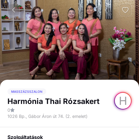
MASSZÁZSSZALON
H
Harmónia Thai Rózsakert
0
1026 Bp., Gábor Áron út 74. (2. emelet)
Szolgáltatások