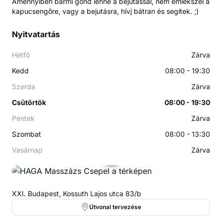
Amennyiben bármi gond lenne a bejutással, nem emlékszel a
kapucsengőre, vagy a bejutásra, hívj bátran és segítek. ;)
Nyitvatartás
Hétfő
Zárva
Kedd
08:00 - 19:30
Szerda
Zárva
Csütörtök
08:00 - 19:30
Péntek
Zárva
Szombat
08:00 - 13:30
Vasárnap
Zárva
XXI. Budapest, Kossuth Lajos utca 83/b
Útvonal tervezése