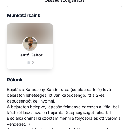
Összes szolgáltatás
Munkatársaink
Hantó Gábor
0
Rólunk
Bejutás a Karácsony Sándor utca (sétálóutca felől) lévő
bejáraton lehetséges, itt van kapucsengő. Itt a 2-es
kapucsengőt kell nyomni.
A bejáraton belépve, lépcsőn felmenve egészen a liftig, bal
kézfelől lesz a szalon bejárata, Szépségsziget felirattal.
Első alkalommal ki szoktam menni a folyosóra és ott várom a
vendéget. :)