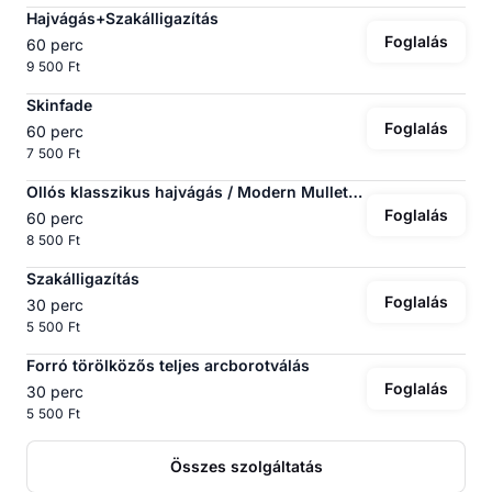
Hajvágás+Szakálligazítás
Foglalás
60 perc
9 500 Ft
Skinfade
Foglalás
60 perc
7 500 Ft
Ollós klasszikus hajvágás / Modern Mullet/Mullet fazon
Foglalás
60 perc
8 500 Ft
Szakálligazítás
Foglalás
30 perc
5 500 Ft
Forró törölközős teljes arcborotválás
Foglalás
30 perc
5 500 Ft
Összes szolgáltatás