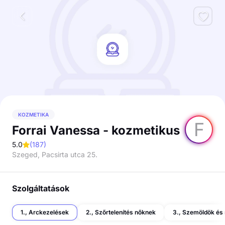
KOZMETIKA
F
Forrai Vanessa - kozmetikus
5.0
(
187
)
Szeged, Pacsirta utca 25.
Szolgáltatások
1., Arckezelések
2., Szőrtelenítés nőknek
3., Szemöldök és 