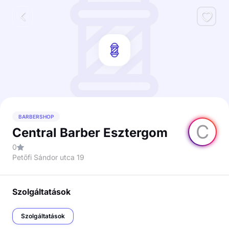
BARBERSHOP
C
Central Barber Esztergom
0
Petőfi Sándor utca 19
Szolgáltatások
Szolgáltatások