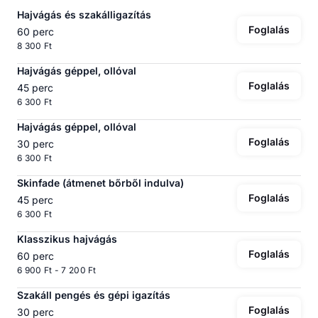
Hajvágás és szakálligazítás
Foglalás
60 perc
8 300 Ft
Hajvágás géppel, ollóval
Foglalás
45 perc
6 300 Ft
Hajvágás géppel, ollóval
Foglalás
30 perc
6 300 Ft
Skinfade (átmenet bőrből indulva)
Foglalás
45 perc
6 300 Ft
Klasszikus hajvágás
Foglalás
60 perc
6 900 Ft - 7 200 Ft
Szakáll pengés és gépi igazítás
Foglalás
30 perc