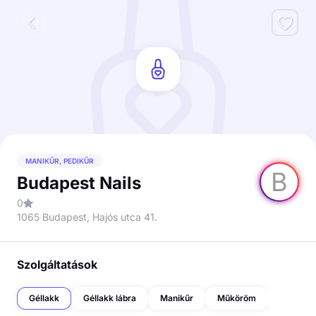
MANIKŰR, PEDIKŰR
B
Budapest Nails
0
1065 Budapest, Hajós utca 41.
Szolgáltatások
Géllakk
Géllakk lábra
Manikűr
Műköröm