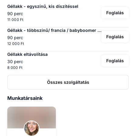
Géllakk - egyszínű, kis díszítéssel
Foglalás
90 perc
11 000 Ft
Géllakk - többszínű/ francia / babyboomer / krómpor
Foglalás
90 perc
12 000 Ft
Géllakk eltávolítása
Foglalás
30 perc
8 000 Ft
Összes szolgáltatás
Munkatársaink