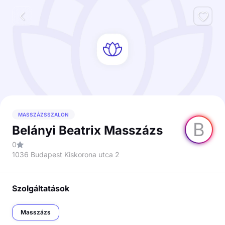
MASSZÁZSSZALON
B
Belányi Beatrix Masszázs
0
1036 Budapest Kiskorona utca 2
Szolgáltatások
Masszázs