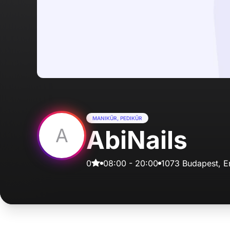
MANIKŰR, PEDIKŰR
A
AbiNails
0
08:00
-
20:00
1073 Budapest, E