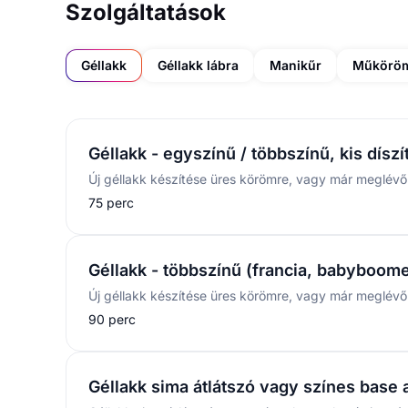
Szolgáltatások
Géllakk
Géllakk lábra
Manikűr
Műkörö
Géllakk - egyszínű / többszínű, kis díszí
75 perc
Géllakk - többszínű (francia, babyboomer
90 perc