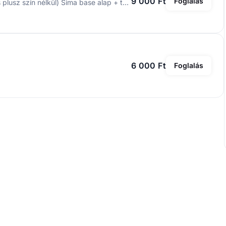
9 000 Ft
Foglalás
Géllakk sima átlátszó vagy színes base alap (minta és plusz szín nélkül) Sima base alap + top gél.
6 000 Ft
Foglalás