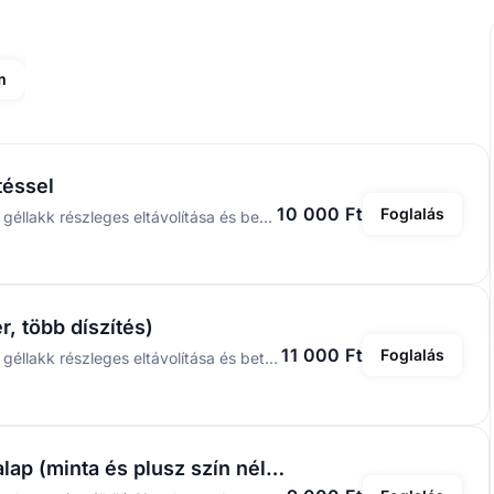
m
téssel
10 000 Ft
Foglalás
Új géllakk készítése üres körömre, vagy már meglévő géllakk részleges eltávolítása és betöltése, kombinált manikűrrel, kis díszítés.
, több díszítés)
11 000 Ft
Foglalás
Új géllakk készítése üres körömre, vagy már meglévő géllakk részleges eltávolítása és betöltése, kombinált manikűrrel, több díszítés.
Géllakk sima átlátszó vagy színes base alap (minta és plusz szín nélkül)