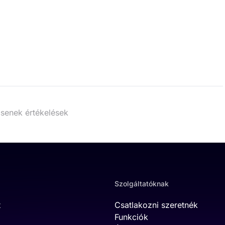
senek értékelések
Szolgáltatóknak
t
Csatlakozni szeretnék
Funkciók