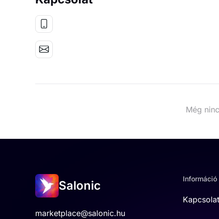
Még ninc
Információ
Salonic
Kapcsola
marketplace@salonic.hu