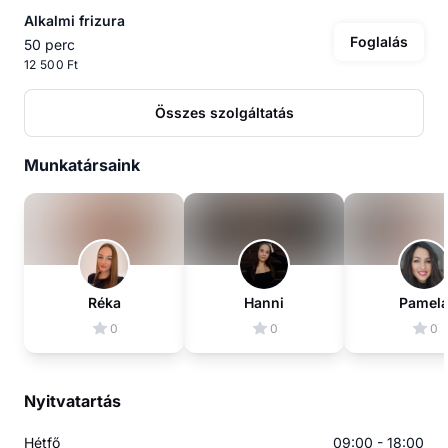
Alkalmi frizura
Foglalás
50 perc
12 500 Ft
Összes szolgáltatás
Munkatársaink
Réka
Hanni
Pamel
0
0
0
Nyitvatartás
Hétfő
09:00 - 18:00