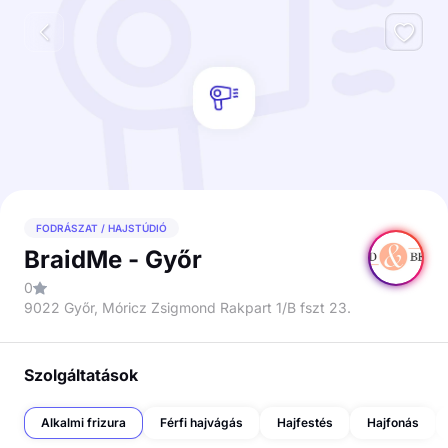
FODRÁSZAT / HAJSTÚDIÓ
BraidMe - Győr
0
9022 Győr, Móricz Zsigmond Rakpart 1/B fszt 23.
Szolgáltatások
Alkalmi frizura
Férfi hajvágás
Hajfestés
Hajfonás