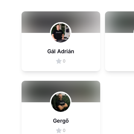
Gál Adrián
0
Gergő
0