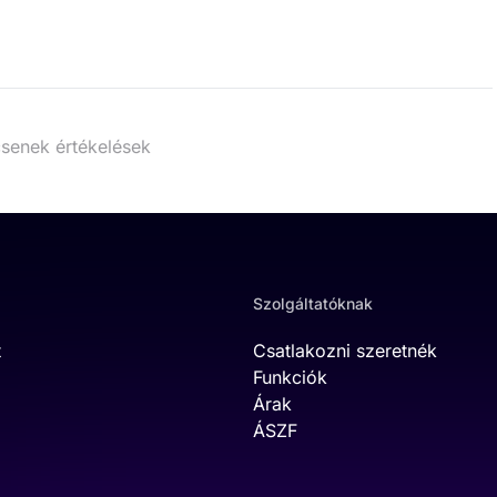
senek értékelések
Szolgáltatóknak
t
Csatlakozni szeretnék
Funkciók
Árak
ÁSZF