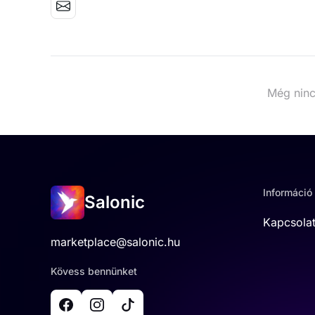
Még ninc
Információ
Salonic
Kapcsola
marketplace@salonic.hu
Kövess bennünket