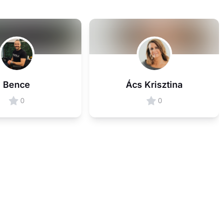
Bence
Ács Krisztina
0
0