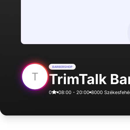
BARBERSHOP
T
TrimTalk Ba
0
08:00
-
20:00
8000 Székesfehérv