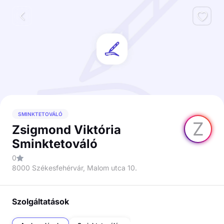
SMINKTETOVÁLÓ
Z
Zsigmond Viktória
Sminktetováló
0
8000 Székesfehérvár, Malom utca 10.
Szolgáltatások