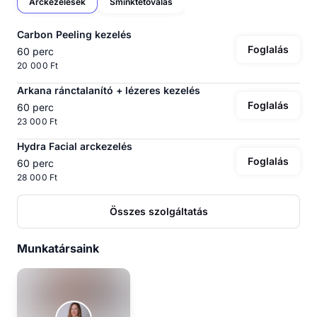
Arckezelések
Sminktetoválás
Carbon Peeling kezelés
Foglalás
60 perc
20 000 Ft
Arkana ránctalanító + lézeres kezelés
Foglalás
60 perc
23 000 Ft
Hydra Facial arckezelés
Foglalás
60 perc
28 000 Ft
Összes szolgáltatás
Munkatársaink