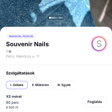
MANIKŰR, PEDIKŰR
S
Souvenir Nails
0
Pécs, Hajnóczy u. 11
Szolgáltatások
I. Géllakk
II. Műköröm
III. Egyéb
XS méret
Foglalás
90 perc
6 500 Ft