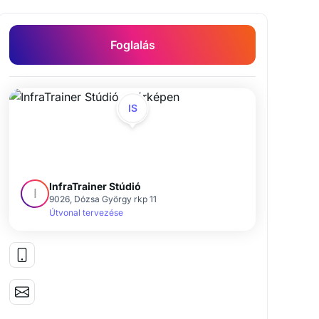
Foglalás
IS
InfraTrainer Stúdió
I
9026, Dózsa György rkp 11
Útvonal tervezése