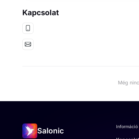
Kapcsolat
Még ninc
Információ
Salonic