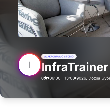
ALAKFORMÁLÓ STÚDIÓ
I
InfraTrainer
0
06:00
-
13:00
9026, Dózsa Györ