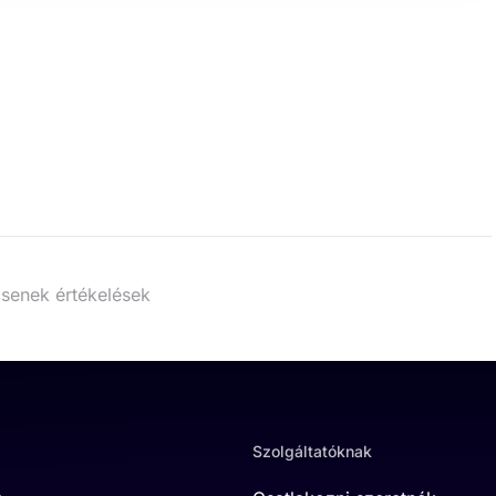
senek értékelések
Szolgáltatóknak