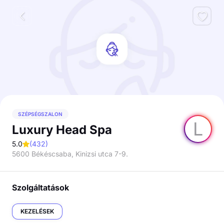
SZÉPSÉGSZALON
L
Luxury Head Spa
5.0
(
432
)
5600 Békéscsaba, Kinizsi utca 7-9.
Szolgáltatások
KEZELÉSEK